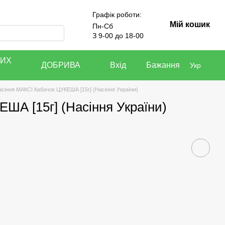
Графік роботи:
Мій кошик
Пн-Сб
З 9-00 до 18-00
КИХ
ДОБРИВА
Вхід
Бажання
Укр
сіння МАКСІ Кабачок ЦУКЕША [15г] (Насіння України)
ША [15г] (Насіння України)