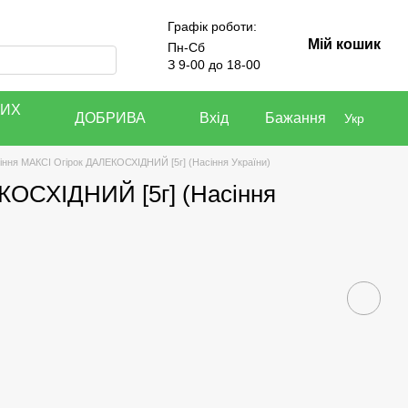
Графік роботи:
Мій кошик
Пн-Сб
З 9-00 до 18-00
КИХ
ДОБРИВА
Вхід
Бажання
Укр
іння МАКСІ Огірок ДАЛЕКОСХІДНИЙ [5г] (Насіння України)
КОСХІДНИЙ [5г] (Насіння