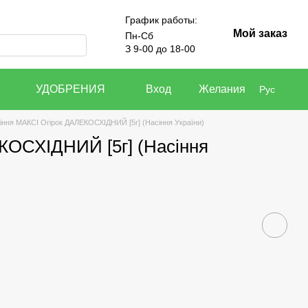
График работы:
Мой заказ
Пн-Сб
З 9-00 до 18-00
УДОБРЕНИЯ
Вход
Желания
Рус
іння МАКСІ Огірок ДАЛЕКОСХІДНИЙ [5г] (Насіння України)
КОСХІДНИЙ [5г] (Насіння