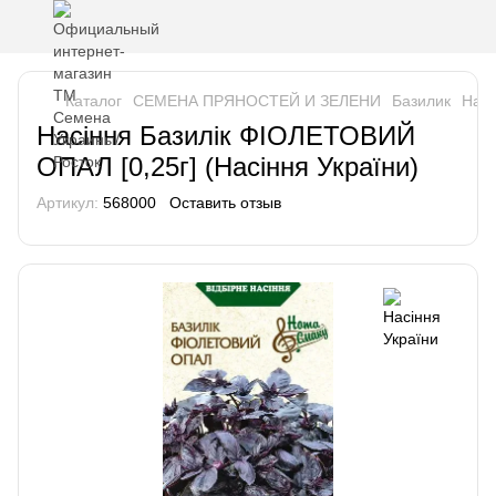
Каталог
СЕМЕНА ПРЯНОСТЕЙ И ЗЕЛЕНИ
Базилик
Насі
Насіння Базилік ФІОЛЕТОВИЙ
ОПАЛ [0,25г] (Насіння України)
Артикул:
568000
Оставить отзыв