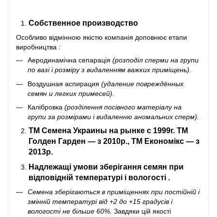
Собственное производство
Особливо відмінною якістю компанія доповнює
етапи
виробництва
:
Аеродинамічна сепарація
(розподіл сперми на групи
по вазі і розміру з видаленням важких приміщень).
Воздушная аспирация
(удаление повреждённых
семян и легких примесей).
Калібровка
(розділення посівного матеріалу на
групи за розмірами і видаленню аномальних сперм).
ТМ Семена Украин
ы на рынке с 1999г. ТМ
Голден Гарден — з 2010р., ТМ Економікс — з
2013р.
Надлежащі умови зберігання
семян при
відповідній температурі і вологості
.
Семена зберігаються в приміщеннях при постійній і
змінній температурі від +2 до +15 градусів і
вологості не більше 60%.
Завдяки цій якості