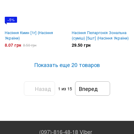
−5%
Насіння Кмин [1г] (Насіння
Насіння Пеларгонія Зональна
України)
(суміш) [5шт] (Насіння України)
8.07 грн
29.50 грн
8.50 грн
Показать еще 20 товаров
Назад
Вперед
1
из 15
(097)-816-48-18 Viber