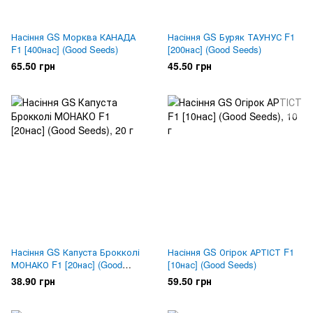
Насіння GS Морква КАНАДА
Насіння GS Буряк ТАУНУС F1
F1 [400нас] (Good Seeds)
[200нас] (Good Seeds)
65.50 грн
45.50 грн
Насіння GS Капуста Брокколі
Насіння GS Огірок АРТІСТ F1
МОНАКО F1 [20нас] (Good
[10нас] (Good Seeds)
Seeds)
38.90 грн
59.50 грн