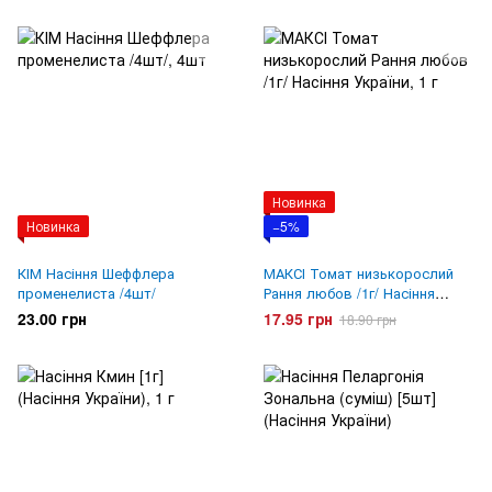
Новинка
Новинка
−5%
КІМ Насіння Шеффлера
МАКСІ Томат низькорослий
променелиста /4шт/
Рання любов /1г/ Насіння
України
23.00 грн
17.95 грн
18.90 грн