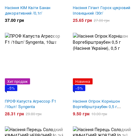
Насіння КІМ Квіти Банан
Насіння Гігант Горох цукровий
декоративний /0,1г/
Іловецький /30г/
37.00 грн
25.65 грн
27.00 грн
Хит продаж
Новинка
−5%
−5%
ПРОФ Капуста Агрессор F1
Насіння Огірок Корнішон
/10шт/ Syngenta
Воргебірштраубен 0,5 г
(Насіння України)
28.31 грн
9.50 грн
29.80 грн
10.00 грн