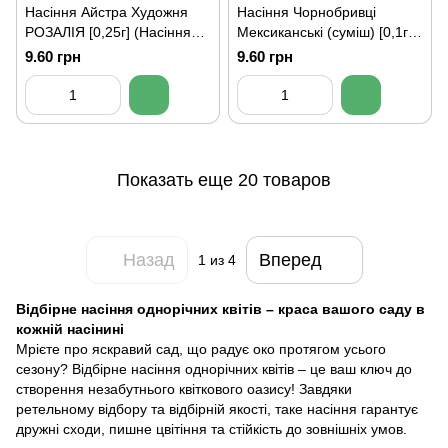
Насіння Айстра Художня
Насіння Чорнобривці
РОЗАЛІЯ [0,25г] (Насіння
Мексиканські (суміш) [0,1г]
України)
(Насіння України)
9.60 грн
9.60 грн
Показать еще 20 товаров
Назад
Вперед
1
из 4
Відбірне насіння однорічних квітів – краса вашого саду в
кожній насінині
Мрієте про яскравий сад, що радує око протягом усього
сезону? Відбірне насіння однорічних квітів – це ваш ключ до
створення незабутнього квіткового оазису! Завдяки
ретельному відбору та відбірній якості, таке насіння гарантує
дружні сходи, пишне цвітіння та стійкість до зовнішніх умов.