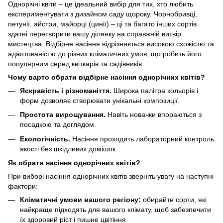
Однорічні квіти – це ідеальний вибір для тих, хто любить
експериментувати з дизайном саду щороку.
Чорнобривці
,
петунії
,
айстри
,
майорці
(цинії) – ці та багато інших сортів
здатні перетворити вашу ділянку на справжній витвір
мистецтва. Відбірне насіння відрізняється високою схожістю та
адаптованістю до різних кліматичних умов, що робить його
популярним серед квіткарів та садівників.
Чому варто обрати відбірне насіння однорічних квітів?
Яскравість і різноманіття.
Широка палітра кольорів і
форм дозволяє створювати унікальні композиції.
Простота вирощування.
Навіть новачки впораються з
посадкою та доглядом.
Екологічність.
Насіння проходить лабораторний контроль
якості без шкідливих домішок.
Як обрати насіння однорічних квітів?
При виборі насіння однорічних квітів зверніть увагу на наступні
фактори:
Кліматичні умови вашого регіону:
обирайте сорти, які
найкраще підходять для вашого клімату, щоб забезпечити
їх здоровий ріст і пишне цвітіння.