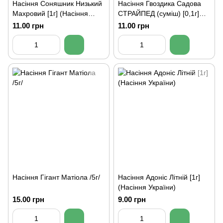
Насіння Соняшник Низький
Насіння Гвоздика Садова
Махровий [1г] (Насіння
СТРАЙПЕД (суміш) [0,1г]
України)
(Насіння України)
11.00 грн
11.00 грн
Насіння Гігант Матіола /5г/
Насіння Адоніс Літній [1г]
(Насіння України)
15.00 грн
9.00 грн