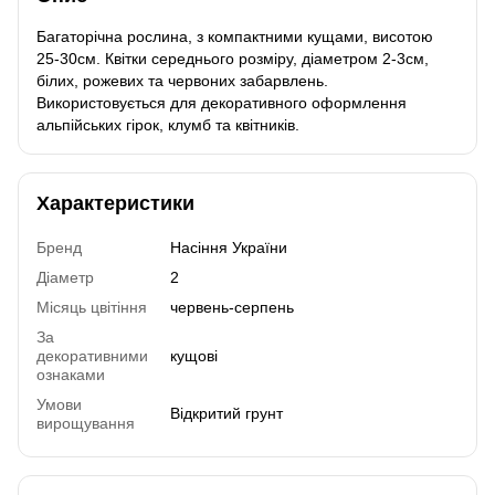
Багаторічна рослина, з компактними кущами, висотою
25-30см. Квітки середнього розміру, діаметром 2-3см,
білих, рожевих та червоних забарвлень.
Використовується для декоративного оформлення
альпійських гірок, клумб та квітників.
Характеристики
Бренд
Насіння України
Діаметр
2
Місяць цвітіння
червень-серпень
За
декоративними
кущові
ознаками
Умови
Відкритий грунт
вирощування