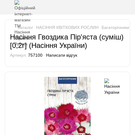
Каталог
НАСІННЯ КВІТКОВИХ РОСЛИН
Багаторічники
Н
Насіння Гвоздика Пір'яста (суміш)
[0,2г] (Насіння України)
Артикул:
757100
Написати відгук