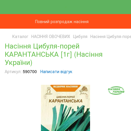
Повний розпродаж насіння
Каталог
НАСІННЯ ОВОЧЕВИХ
Цибуля
Насіння Цибуля-поре
Насіння Цибуля-порей
КАРАНТАНСЬКА [1г] (Насіння
України)
Артикул:
590700
Написати відгук