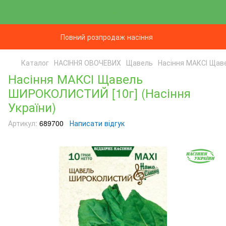
Повний розпродаж насіння
Каталог
НАСІННЯ ОВОЧЕВИХ
Щавель
Насіння МАКСІ Щав
Насіння МАКСІ Щавель
ШИРОКОЛИСТИЙ [10г] (Насіння
України)
Артикул:
689700
Написати відгук