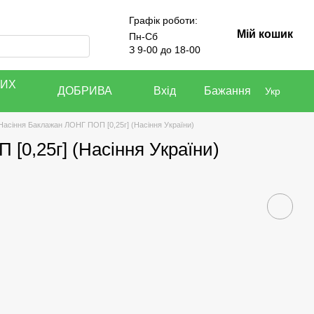
Графік роботи:
Мій кошик
Пн-Сб
З 9-00 до 18-00
КИХ
ДОБРИВА
Вхід
Бажання
Укр
Насіння Баклажан ЛОНГ ПОП [0,25г] (Насіння України)
[0,25г] (Насіння України)