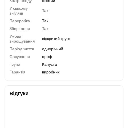
Колір плоду
жовтий
У свіжому
Так
вигляді
Переробка
Так
Зберігання
Так
Умови
відкритий грунт
вирощування
Період життя
однорічний
Фасування
проф
Група
Капуста
Гарантія
виробник
Відгуки