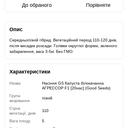
До обраного
Порівняти
Опис
Середньопізній гібрид. Вегетаційний період 110-120 днів,
після висадки розсади. Голівки округлої форми, зеленого
забарвлення, вага 3-5кг. Без ГМО.
Характеристики
Назва
Насіння GS Капуста білокачанна
АГРЕССОР F1 [20нас] (Good Seeds)
Група
пізній
визрівання
Строк
110
вегетації, днів
Вага плоду
5