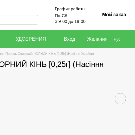
График работы:
Мой заказ
Пн-Сб
З 9-00 до 18-00
УДОБРЕНИЯ
Вход
Желания
Рус
ння Перець Солодкий ЧОРНИЙ КІНЬ [0,25г] (Насіння України)
ОРНИЙ КІНЬ [0,25г] (Насіння