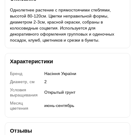
Однолетнее растение с прямостоячими стеблями,
высотой 80-120см. Цветки неправильной формы,
диаметром 2-3см, красной окраски, собраны в
колосовидные соцветия. Используется для
декоративного оформления групповых и одиночных
посадок, клумб, цветников и срезки в букеты.
Характеристики
Бренд
Насіння України
Диаметр, см
2
Условия
Открытый грунт
выращивания
Месяц
июнь-сентябрь
цветения
Отзывы