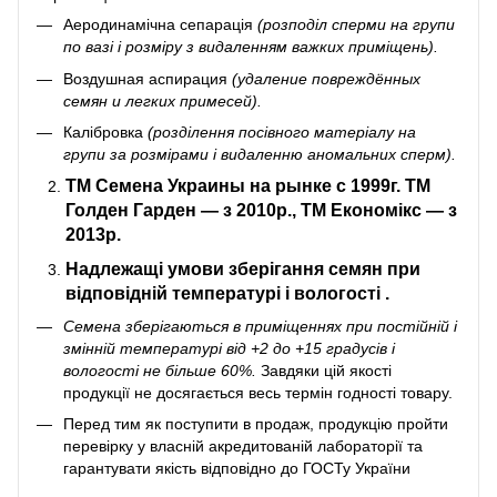
Аеродинамічна сепарація
(розподіл сперми на групи
по вазі і розміру з видаленням важких приміщень).
Воздушная аспирация
(удаление повреждённых
семян и легких примесей).
Калібровка
(розділення посівного матеріалу на
групи за розмірами і видаленню аномальних сперм).
ТМ Семена Украин
ы на рынке с 1999г. ТМ
Голден Гарден — з 2010р., ТМ Економікс — з
2013р.
Надлежащі умови зберігання
семян при
відповідній температурі і вологості
.
Семена зберігаються в приміщеннях при постійній і
змінній температурі від +2 до +15 градусів і
вологості не більше 60%.
Завдяки цій якості
продукції не досягається весь термін годності товару.
Перед тим як поступити в продаж, продукцію пройти
перевірку у власній акредитованій лабораторії та
гарантувати якість відповідно до ГОСТу України