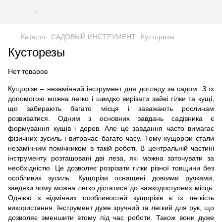
Каталог
САДОВЫЙ ИНСТРУМЕНТ
Кусторезы
Кусторезы
Нет товаров
Кущорізи – незамінний інструмент для догляду за садом. З їх
допомогою можна легко і швидко вирізати зайві гілки та кущі,
що забирають багато місця і заважають рослинам
розвиватися. Одним з основних завдань садівника є
формування кущів і дерев. Але це завдання часто вимагає
фізичних зусиль і витрачає багато часу. Тому кущорізи стали
незамінним помічником в такій роботі. В центральній частині
інструменту розташовані дві леза, які можна заточувати за
необхідністю. Це дозволяє розрізати гілки різної товщини без
особливих зусиль. Кущорізи оснащені довгими ручками,
завдяки чому можна легко дістатися до важкодоступних місць.
Однією з відмінних особливостей кущорізів є їх легкість
використання. Інструмент дуже зручний та легкий для рук, що
дозволяє зменшити втому під час роботи. Також вони дуже