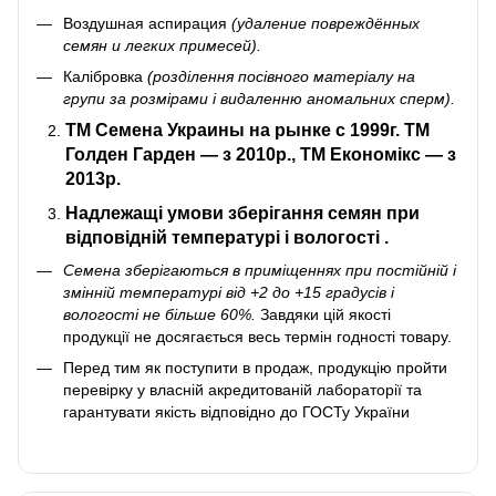
Воздушная аспирация
(удаление повреждённых
семян и легких примесей).
Калібровка
(розділення посівного матеріалу на
групи за розмірами і видаленню аномальних сперм).
ТМ Семена Украин
ы на рынке с 1999г. ТМ
Голден Гарден — з 2010р., ТМ Економікс — з
2013р.
Надлежащі умови зберігання
семян при
відповідній температурі і вологості
.
Семена зберігаються в приміщеннях при постійній і
змінній температурі від +2 до +15 градусів і
вологості не більше 60%.
Завдяки цій якості
продукції не досягається весь термін годності товару.
Перед тим як поступити в продаж, продукцію пройти
перевірку у власній акредитованій лабораторії та
гарантувати якість відповідно до ГОСТу України