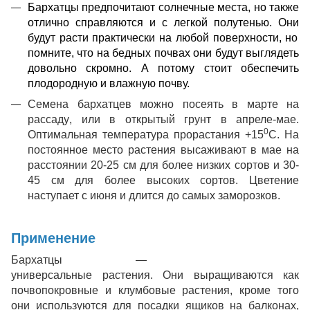
Бархатцы предпочитают
солнечные места
, но также
отлично справляются и
с легк
ой
полутенью. Он
и
буд
у
т расти практически на любой поверхности, но
помните, что на
бедных почвах
он
и
буд
у
т
выглядеть
довольно
скромн
о
.
А потому с
тоит обеспечить
плодородную
и влажную
почву
.
Семена
бархатцев
можно
посеять
в марте
на
рассаду
,
или в открытый грунт в апреле-мае.
0
О
птимальная температура прорастания
+
15
С
. На
постоянное место
растения высаживают в мае
на
расстоянии 20-25
см для более низких сортов и 30-
45
см для более высоких сортов. Цветение
наступает
с июня и длится до самых заморозков
.
Применение
Бархатцы —
универсальные растения
. Они выращиваются как
почвопокровные
и
клумб
овые
растения, кроме того
они используются для посадки ящиков на балконах,