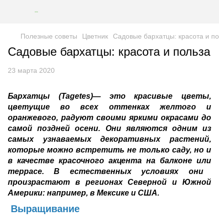
Полезные советы
Цветник
Садовые бархатцы: красота и п
Садовые бархатцы: красота и польза
23 марта 2020
Бархатцы
(
Tagetes
)—
это красивые цветы,
цветущие во всех оттенках желтого и
оранжевого
, радуют своими яркими окрасами
до
самой
поздней осени
.
Они я
вляются одним из
самых узнаваемых декоративных растений,
которые можно встретить не только саду, но и
в качестве красочного акцента на балконе и
ли
террасе.
В естественных условиях они
произрастают
в регионах Северной и Южной
Америки: например, в Мексике и США.
Выращивание