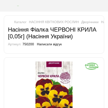
Каталог
НАСІННЯ КВІТКОВИХ РОСЛИН
Дворічники
Насі
Насіння Фіалка ЧЕРВОНІ КРИЛА
[0,05г] (Насіння України)
Артикул:
750200
Написати відгук