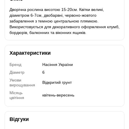
Дворічна рослина висотою 15-20см. Квітки великі,
діаметром 6-7см, двобарвні, червоно-жовтого
забарвлення з темною центральною плямкою.
Використовується для декоративного оформлення клумб,
бордюрів, балконних та віконних ящиків.
Характеристики
Бренд
Насіння України
Діаметр
6
Умови
Відкритий грунт
вирощування
Місяць
квітень-вересень
цвітіння
Відгуки