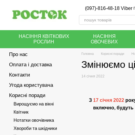
Перейти до основного контенту
(097)-816-48-18 Viber
НАСІННЯ КВІТКОВИХ
НАСІННЯ
РОСЛИН
ОВОЧЕВИХ
Про нас
Головна
Корисні поради
Н
Змінюємо ц
Оплата і доставка
Контакти
14 січня 2022
Угода користувача
Корисні поради
З
17 січня 2022
рок
Вирощуємо на вікні
включно, будуть 
Квітник
Нотатки овочівника
Хвороби та шкідники