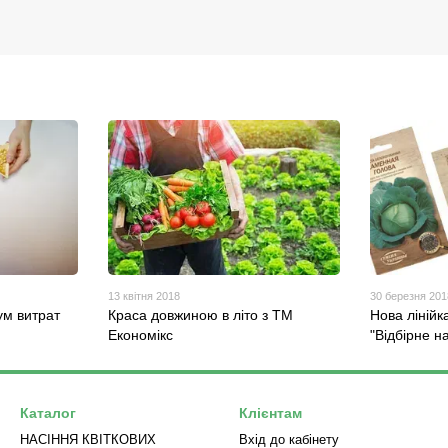
13 квітня 2018
30 березня 201
ум витрат
Краса довжиною в літо з ТМ
Нова ліній
Економікс
"Відбірне н
Каталог
Клієнтам
НАСІННЯ КВІТКОВИХ
Вхід до кабінету