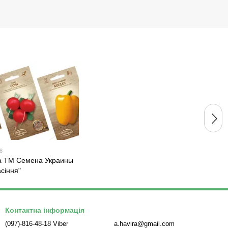
8
ка ТМ Семена Украины
асіння"
Контактна інформація
(097)-816-48-18 Viber
a.havira@gmail.com