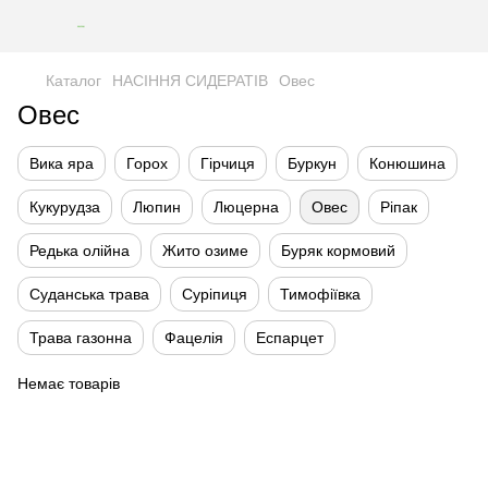
Каталог
НАСІННЯ СИДЕРАТІВ
Овес
Овес
Вика яра
Горох
Гірчиця
Буркун
Конюшина
Кукурудза
Люпин
Люцерна
Овес
Ріпак
Редька олійна
Жито озиме
Буряк кормовий
Суданська трава
Суріпиця
Тимофіївка
Трава газонна
Фацелія
Еспарцет
Немає товарів