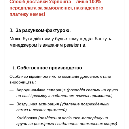
Спосіб доставки Укрпошта – лише 100%
передплата за замовлення, накладеного
платежу немає!
3.
За рахунком-фактурою.
Може бути дійсним у будь-якому відділі банку за
менеджером із вказаним реквізитів.
Собственное производство
Особливо відмінною якістю компанія доповнює
етапи
виробництва
:
Аеродинамічна сепарація
(розподіл сперми на групи
по вазі і розміру з видаленням важких приміщень).
Воздушная аспирация
(удаление повреждённых
семян и легких примесей).
Калібровка
(розділення посівного матеріалу на
групи за розмірами і видаленню аномальних сперм).