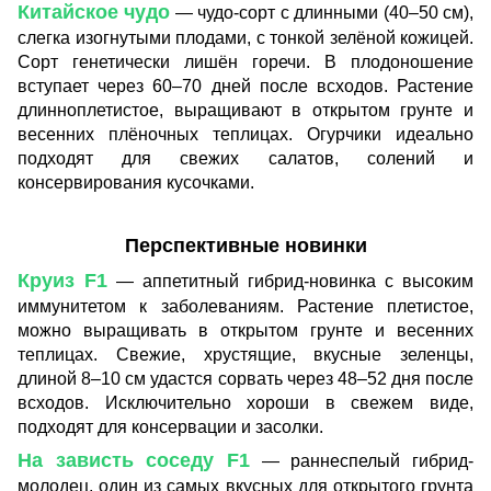
Китайское чудо
— чудо-сорт с длинными (40–50 см),
слегка изогнутыми плодами, с тонкой зелёной кожицей.
Сорт генетически лишён горечи. В плодоношение
вступает через 60–70 дней после всходов. Растение
длинноплетистое, выращивают в открытом грунте и
весенних плёночных теплицах. Огурчики идеально
подходят для свежих салатов, солений и
консервирования кусочками.
Перспективные новинки
Круиз F1
— аппетитный гибрид-новинка с высоким
иммунитетом к заболеваниям. Растение плетистое,
можно выращивать в открытом грунте и весенних
теплицах. Свежие, хрустящие, вкусные зеленцы,
длиной 8–10 см удастся сорвать через 48–52 дня после
всходов. Исключительно хороши в свежем виде,
подходят для консервации и засолки.
На зависть соседу F1
— раннеспелый гибрид-
молодец, один из самых вкусных для открытого грунта