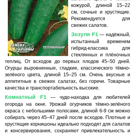
кожурой, длиной 15–22
см, сочные и хрустящие.
Рекомендуется для
свежих салатов.
Зозуля F1
— надёжный,
испытанный временем
гибрид-классика для
стеклянных и плёночных
теплиц. От всходов до первых плодов 45–50 дней.
Огурцы выровненные, гладкие, классического тёмно-
зелёного цвета, длиной 15–25 см. Очень вкусные и
аппетитные в свежих салатах, без горечи. Товарные
качества и транспортабельность высокие.
Комнатный F1
— чудо-находка для любителей
огорода на окне. Урожай огурчиков тёмно-зелёного
окраса с небольшими полосами, длиной 6-9 см можно
собирать через 45–47 дней после всходов. Плотные и
хрустящие корнишоны идеально подходят для салатов
и консервирования, сохраняют привлекательность и