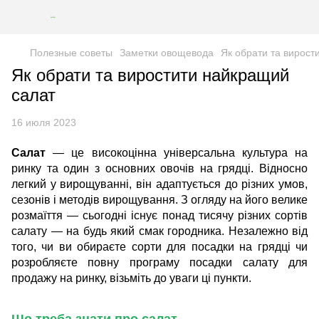
Полезные советы
Заметки овощевода
Як обрати та вирост
Як обрати та виростити найкращий
салат
16 июля 2023
Салат
— це високоцінна універсальна культура на
ринку та один з основних овочів на грядці. Відносно
легкий у вирощуванні, він адаптується до різних умов,
сезонів і методів вирощування.
З огляду на його велике
розмаїття — сьогодні існує понад тисячу різних сортів
салату — на будь який смак городника.
Незалежно від
того, чи ви обираєте сорти для посадки на грядці чи
розробляєте повну програму посадки салату для
продажу на ринку, візьміть до уваги ці пункти.