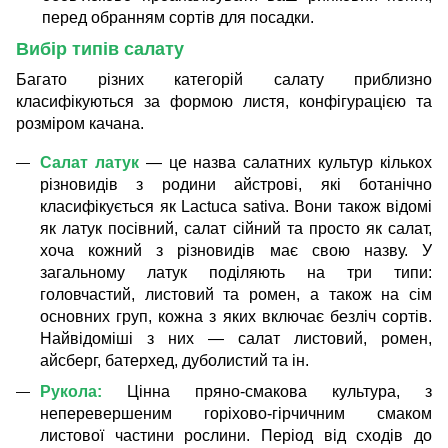
перед обранням сортів для посадки.
Вибір типів салату
Багато різних категорій салату приблизно
класифікуються за формою листя, конфігурацією та
розміром качана.
Салат латук
— це назва салатних культур кількох
різновидів з родини айстрові, які ботанічно
класифікується як Lactuca sativa. Вони також відомі
як латук посівний, салат сійний та просто як салат,
хоча кожний з різновидів має свою назву. У
загальному латук поділяють на три типи:
головчастий, листовий та ромен, а також на сім
основних груп, кожна з яких включає безліч сортів.
Найвідоміші з них — салат листовий, ромен,
айсберг
, батерхед,
дуболистий
та ін.
Рукола
:
Цінна пряно-смакова культура, з
неперевершеним горіхово-гірчичним смаком
листової частини рослини. Період від сходів до