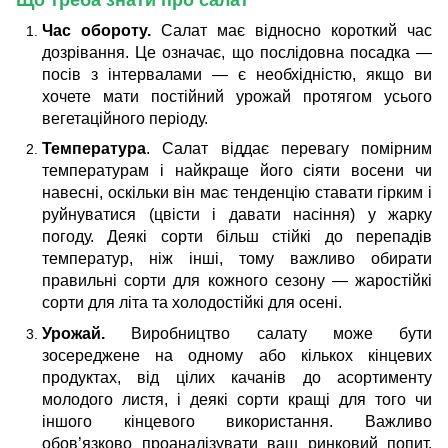
Що треба знати про салат
Час обороту.
Салат має відносно короткий час
дозрівання. Це означає, що послідовна посадка —
посів з інтервалами — є необхідністю, якщо ви
хочете мати постійний урожай протягом усього
вегетаційного періоду.
Температура
. Салат віддає перевагу помірним
температурам і найкраще його сіяти восени чи
навесні, оскільки він має тенденцію ставати гірким і
руйнуватися (цвісти і давати насіння) у жарку
погоду. Деякі сорти більш стійкі до перепадів
температур, ніж інші, тому важливо обирати
правильні сорти для кожного сезону — жаростійкі
сорти для літа та холодостійкі для осені.
Урожай.
Виробництво салату може бути
зосереджене на одному або кількох кінцевих
продуктах, від цілих качанів до асортименту
молодого листя, і деякі сорти кращі для того чи
іншого кінцевого використання. Важливо
обов’язково проаналізувати ваш ринковий попит,