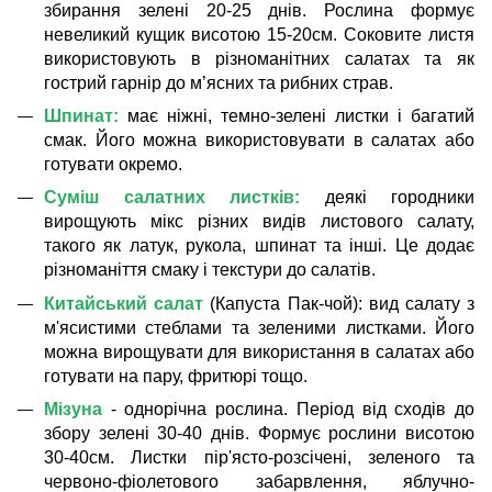
збирання зелені 20-25 днів. Рослина формує
невеликий кущик висотою 15-20см. Соковите листя
використовують в різноманітних салатах та як
гострий гарнір до м’ясних та рибних страв.
Шпинат
:
має ніжні, темно-зелені листки і багатий
смак. Його можна використовувати в салатах або
готувати окремо.
Суміш салатних листків
:
деякі городники
вирощують мікс різних видів листового салату,
такого як латук, рукола, шпинат та інші. Це додає
різноманіття смаку і текстури до салатів
.
Китайський салат
(Капуста Пак-чой): вид салату з
м'ясистими стеблами та зеленими листками. Його
можна вирощувати для використання в салатах або
готувати на пару, фритюрі тощо.
Мізуна
- о
днорічна рослина. Період від сходів до
збору зелені 30-40 днів. Формує рослини висотою
30-40см. Листки пір'ясто-розсічені, зеленого та
червоно-фіолетового забарвлення, яблучно-