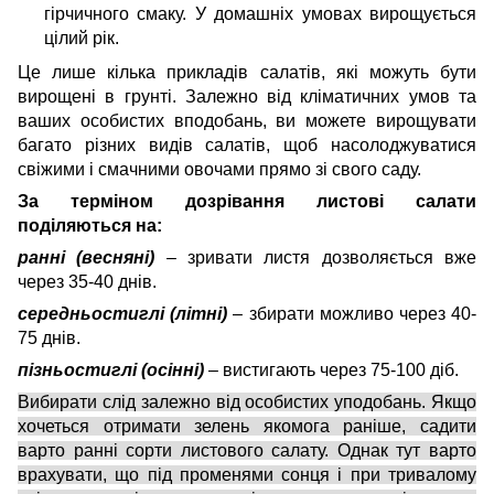
гірчичного смаку. У домашніх умовах вирощується
цілий рік.
Це лише кілька прикладів салатів, які можуть бути
вирощені в грунті. Залежно від кліматичних умов та
ваших особистих вподобань, ви можете вирощувати
багато різних видів салатів, щоб насолоджуватися
свіжими і смачними овочами прямо зі свого саду.
За терміном дозрівання листові салати
поділяються на:
ранні (весняні)
– зривати листя дозволяється вже
через 35-40 днів.
середньостиглі (літні)
– збирати можливо через 40-
75 днів.
пізньостиглі (осінні)
– вистигають через 75-100 діб.
Вибирати слід залежно від особистих уподобань. Якщо
хочеться отримати зелень якомога раніше, садити
варто ранні сорти листового салату. Однак тут варто
врахувати, що під променями сонця і при тривалому