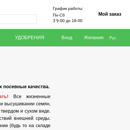
График работы:
Мой заказ
Пн-Сб
З 9-00 до 18-00
УДОБРЕНИЯ
Вход
Желания
Рус
х посевные качества.
нать!
Все жизненные
ри высушивании семян,
 твердом и сухом виде.
ствий внешней среды.
ии (будь то на складе