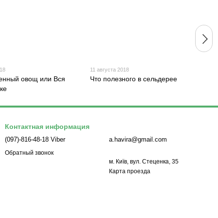
018
11 августа 2018
енный овощ или Вся
Что полезного в сельдерее
уке
Контактная информация
(097)-816-48-18 Viber
a.havira@gmail.com
Обратный звонок
м. Київ, вул. Стеценка, 35
Карта проезда