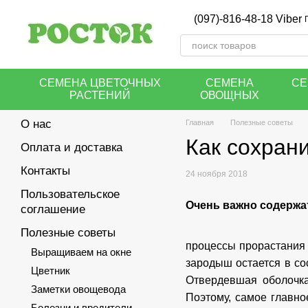
Перейти к основному контенту
(097)-816-48-18 Viber
СЕМЕНА ЦВЕТОЧНЫХ
СЕМЕНА
СЕ
РАСТЕНИЙ
ОВОЩНЫХ
О нас
Главная
Полезные советы
Как сохран
Оплата и доставка
Контакты
24 ноября 2018
Пользовательское
Очень важно содержат
соглашение
Полезные советы
процессы прорастания
Выращиваем на окне
зародыш остается в со
Цветник
Отвердевшая оболочк
Заметки овощевода
Поэтому, самое главно
Болезни и вредители