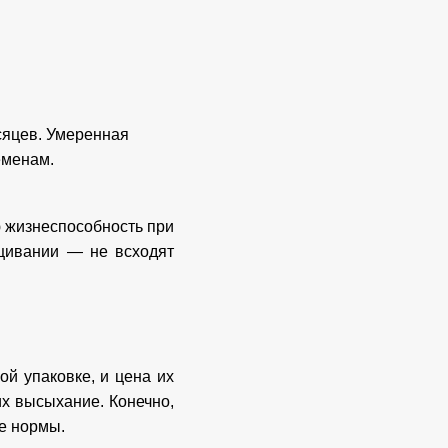
сяцев. Умеренная
еменам.
 жизнеспособность при
ащивании — не всходят
й упаковке, и цена их
их высыхание. Конечно,
е нормы.